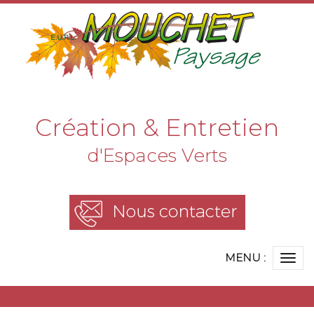
Création & Entretien
d'Espaces Verts
MENU :
Ouvr
le
me