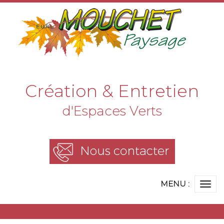
Création & Entretien
d'Espaces Verts
MENU :
Ouvr
le
me