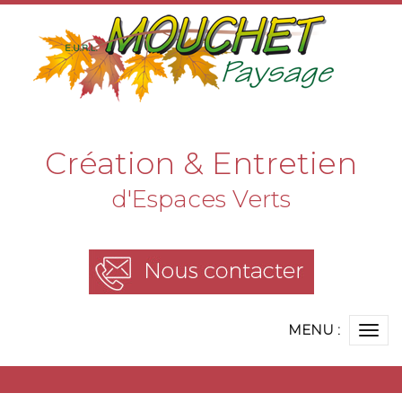
Création & Entretien
d'Espaces Verts
MENU :
Ouvr
le
me